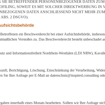
G SIE BETREFFENDER PERSONENBEZOGENER DATEN ZU
ROFILING, SOWEIT ES MIT SOLCHER DIREKTWERBUNG IN 
ENBEZOGENEN DATEN ANSCHLIESSEND NICHT MEHR ZU
ABS. 2 DSGVO).
Aufsichtsbehörde
etroffenen ein Beschwerderecht bei einer Aufsichtsbehörde, insbesond
mutmaßlichen Verstoßes zu. Das Beschwerderecht besteht unbeschadet an
chutz und Informationsfreiheit Nordrhein-Westfalen (LDI NRW), Kavalle
nft, Berichtigung, Löschung, Einschränkung der Verarbeitung, Wider
en Sie Ihre Anfrage per E-Mail an datenschutz@inspired.consulting oder
aben innerhalb eines Monats bearbeiten. Sollten wir Ihre Anfrage nicht