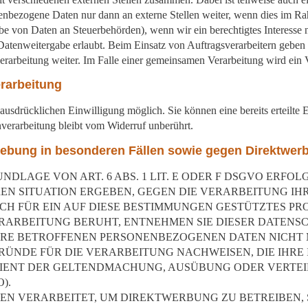
nenbezogene Daten nur dann an externe Stellen weiter, wenn dies im Rah
rgabe von Daten an Steuerbehörden), wenn wir ein berechtigtes Interesse
Datenweitergabe erlaubt. Beim Einsatz von Auftragsverarbeitern gebe
verarbeitung weiter. Im Falle einer gemeinsamen Verarbeitung wird ein
erarbeitung
ausdrücklichen Einwilligung möglich. Sie können eine bereits erteilte E
verarbeitung bleibt vom Widerruf unberührt.
ebung in besonderen Fällen sowie gegen Direktwer
LAGE VON ART. 6 ABS. 1 LIT. E ODER F DSGVO ERFOLGT
REN SITUATION ERGEBEN, GEGEN DIE VERARBEITUNG 
CH FÜR EIN AUF DIESE BESTIMMUNGEN GESTÜTZTES PROF
RARBEITUNG BERUHT, ENTNEHMEN SIE DIESER DATENS
RE BETROFFENEN PERSONENBEZOGENEN DATEN NICHT M
NDE FÜR DIE VERARBEITUNG NACHWEISEN, DIE IHRE I
DIENT DER GELTENDMACHUNG, AUSÜBUNG ODER VERTE
).
 VERARBEITET, UM DIREKTWERBUNG ZU BETREIBEN, SO