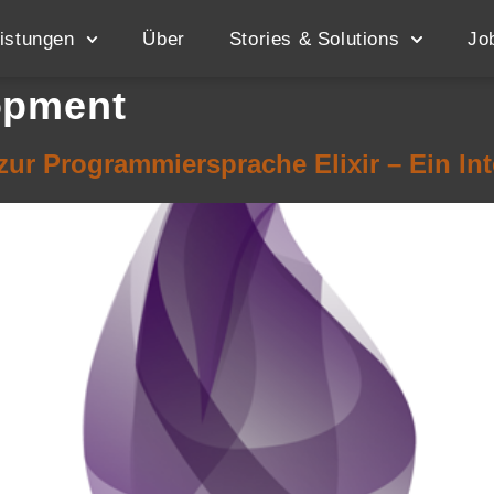
istungen
Über
Stories & Solutions
Jo
opment
r Programmiersprache Elixir – Ein Int