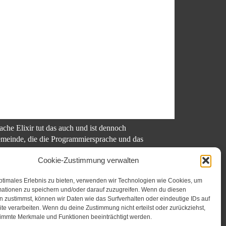
he Elixir tut das auch und ist dennoch
gemeinde, die die Programmiersprache und das
Cookie-Zustimmung verwalten
ptimales Erlebnis zu bieten, verwenden wir Technologien wie Cookies, um
mationen zu speichern und/oder darauf zuzugreifen. Wenn du diesen
 zustimmst, können wir Daten wie das Surfverhalten oder eindeutige IDs auf
eben in Elixir. Go check it out!
te verarbeiten. Wenn du deine Zustimmung nicht erteilst oder zurückziehst,
immte Merkmale und Funktionen beeinträchtigt werden.