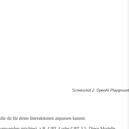
Screenshot 2: OpenAI Playground
 die du für deine Interaktionen anpassen kannst:
verwenden möchtest, z.B. GPT-4 oder GPT-3.5. Diese Modelle