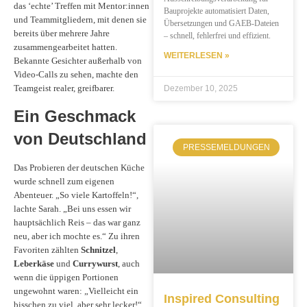
das ‘echte’ Treffen mit Mentor:innen
Bauprojekte automatisiert Daten,
und Teammitgliedern, mit denen sie
Übersetzungen und GAEB-Dateien
bereits über mehrere Jahre
– schnell, fehlerfrei und effizient.
zusammengearbeitet hatten.
WEITERLESEN »
Bekannte Gesichter außerhalb von
Video-Calls zu sehen, machte den
Teamgeist realer, greifbarer.
Dezember 10, 2025
Ein Geschmack
von Deutschland
PRESSEMELDUNGEN
Das Probieren der deutschen Küche
wurde schnell zum eigenen
Abenteuer. „So viele Kartoffeln!“,
lachte Sarah. „Bei uns essen wir
hauptsächlich Reis – das war ganz
neu, aber ich mochte es.“ Zu ihren
Favoriten zählten
Schnitzel
,
Leberkäse
und
Currywurst
, auch
wenn die üppigen Portionen
ungewohnt waren: „Vielleicht ein
Inspired Consulting
bisschen zu viel, aber sehr lecker!“