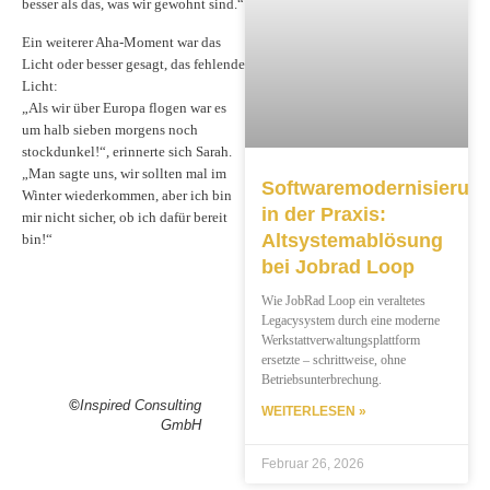
besser als das, was wir gewohnt sind.“
Ein weiterer Aha-Moment war das
Licht oder besser gesagt, das fehlende
Licht:
„Als wir über Europa flogen war es
um halb sieben morgens noch
stockdunkel!“, erinnerte sich Sarah.
„Man sagte uns, wir sollten mal im
Softwaremodernisierun
Winter wiederkommen, aber ich bin
in der Praxis:
mir nicht sicher, ob ich dafür bereit
Altsystemablösung
bin!“
bei Jobrad Loop
Wie JobRad Loop ein veraltetes
Legacysystem durch eine moderne
Werkstattverwaltungsplattform
ersetzte – schrittweise, ohne
Betriebsunterbrechung.
©
Inspired Consulting
WEITERLESEN »
GmbH
Februar 26, 2026