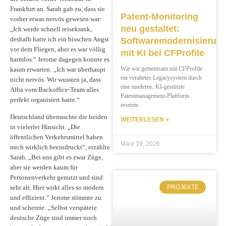
Frankfurt an. Sarah gab zu, dass sie
Patent-Monitoring
vorher etwas nervös gewesen war:
neu gestaltet:
„Ich werde schnell reisekrank,
deshalb hatte ich ein bisschen Angst
Softwaremodernisierun
vor dem Fliegen, aber es war völlig
mit KI bei CFProfile
harmlos.“ Jerome dagegen konnte es
Wie wir gemeinsam mit CFProfile
kaum erwarten: „Ich war überhaupt
ein veraltetes Legacysystem durch
nicht nervös. Wir wussten ja, dass
eine moderne, KI-gestützte
Alba vom Backoffice-Team alles
Patentmanagement-Plattform
perfekt organisiert hatte.“
ersetzte.
Deutschland überraschte die beiden
WEITERLESEN »
in vielerlei Hinsicht. „Die
öffentlichen Verkehrsmittel haben
März 19, 2026
mich wirklich beeindruckt“, erzählte
Sarah. „Bei uns gibt es zwar Züge,
aber sie werden kaum für
Personenverkehr genutzt und sind
PROJEKTE
sehr alt. Hier wirkt alles so modern
und effizient.“ Jerome stimmte zu
und scherzte: „Selbst verspätete
deutsche Züge sind immer noch