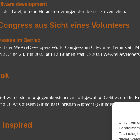
 der Tafel, um die Herausforderungen dort besser zu verstehen.
ongress aus Sicht eines Volunteers
neut der WeAreDevelopers World Congress im CityCube Berlin statt. M
am 27. und 28. Juli 2023 auf 12 Bühnen statt. © 2023 WeAreDeveloper
ook
 Softwareerstellung gegenüberstehen, ist oft gewaltig. Geht es um die 
A und O. Aus diesem Grund hat Christian Albrecht (Gründer und CEO vo
Um dir ein o
i Inspired
Geräteinfor
Technologien
dieser Websi