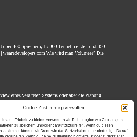
it über 400 Sprechern, 15.000 Teilnehmenden und 350
s | wearedevelopers.com Wie wird man Volunteer? Die
Review eines veralteten Systems oder aber die Planung
n Inspired) das Architekturreview Workbook verfasst.
Cookie-Zustimmung verwalten
ptimales Erlebnis zu bieten, verwenden wir Technologien wie Cookies, um
mationen zu speichern und/oder darauf zuzugreifen. Wenn du diesen
 zustimmst, können wir Daten wie das Surfverhalten oder eindeutige IDs auf
te verarbeiten. Wenn du deine Zustimmung nicht erteilst oder zurückziehst,