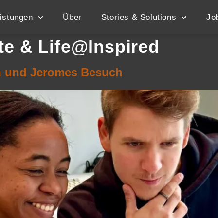
istungen
Über
Stories & Solutions
Jo
te & Life@Inspired
ah und Jeromes Besuch