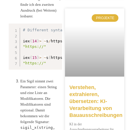
finde ich den zweiten
Ausdruck (bei Weitem)
lesbarer.
PROJEKTE
# Different syntax, same result:
iex
(
14
)
>
~
s
/
https
:
\
/
\
//
"https://"
iex
(
15
)
>
~
s
(
https
:
//
)
"https://"
Ein Sigil nimmt zwei
Verstehen,
Parameter: einen String
und eine Liste an
extrahieren,
Modifikatoren. Die
übersetzen: KI-
Modifikatoren sind
Verarbeitung von
optional. Damit
Bauausschreibungen
bekommen wir die
folgende Signatur:
KI in der
sigil_x(string,
Ausschreibungsverarbeitung für