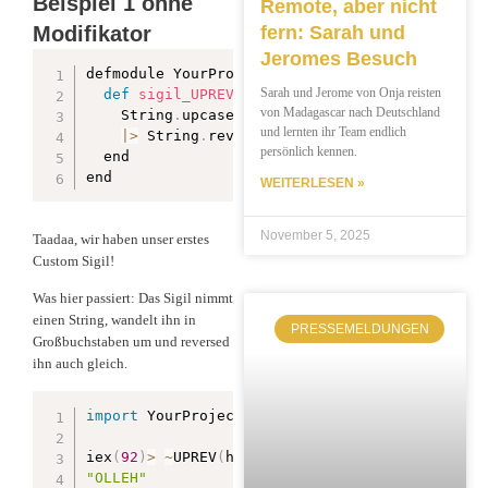
Beispiel 1 ohne
Remote, aber nicht
Modifikator
fern: Sarah und
Jeromes Besuch
defmodule YourProject
.
SigilSorcery do

Sarah und Jerome von Onja reisten
def
sigil_UPREV
(
string
,
 _modifier
)
 do

von Madagascar nach Deutschland
    String
.
upcase
(
string
)
und lernten ihr Team endlich
|
>
 String
.
reverse
(
)
persönlich kennen.
  end

end
WEITERLESEN »
November 5, 2025
Taadaa, wir haben unser erstes
Custom Sigil!
Was hier passiert: Das Sigil nimmt
einen String, wandelt ihn in
PRESSEMELDUNGEN
Großbuchstaben um und reversed
ihn auch gleich.
import
 YourProject
.
SigilSorcery

iex
(
92
)
>
~
UPREV
(
hello
)
"OLLEH"