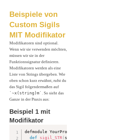
Beispiele von
Custom Sigils
MIT Modifikator
Modifikatoren sind optional.
Wenn wir sie verwenden möchten,
müssen wir sie in der
Funktionssignatur definieren.
Modifikatoren werden als eine
Liste von Strings übergeben. Wie
oben schon kurz erwähnt, rufst du
das Sigil folgendermaßen auf
`~x(string)m`
. So sieht das
Ganze in der Praxis aus:
Beispiel 1 mit
Modifikator
defmodule YourProject
.
SigilCase do

def
sigil_STR
(
string
,
'u'
)
,
 do
:
 String
.
upcas