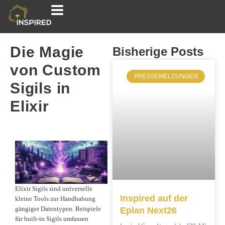
Die Magie
Bisherige Posts
von Custom
PRESSEMELDUNGEN
Sigils in
Elixir
Elixir Sigils sind universelle
Inspired auf der
kleine Tools zur Handhabung
gängiger Datentypen. Beispiele
Eplan Next26
für built-in Sigils umfassen