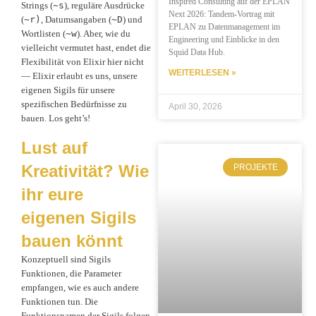
Inspired Consulting auf der EPLAN
Strings (
~s
), reguläre Ausdrücke
Next 2026: Tandem-Vortrag mit
(
~r)
, Datumsangaben (
~D
) und
EPLAN zu Datenmanagement im
Wortlisten (
~w
). Aber, wie du
Engineering und Einblicke in den
vielleicht vermutet hast, endet die
Squid Data Hub.
Flexibilität von Elixir hier nicht
WEITERLESEN »
— Elixir erlaubt es uns, unsere
eigenen Sigils für unsere
spezifischen Bedürfnisse zu
April 30, 2026
bauen. Los geht’s!
Lust auf
Kreativität? Wie
PROJEKTE
ihr eure
eigenen Sigils
bauen könnt
Konzeptuell sind Sigils
Funktionen, die Parameter
empfangen, wie es auch andere
Funktionen tun. Die
Funktionsnamen der Sigils folgen