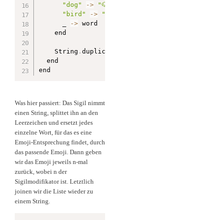
"dog"
-
>
"🐶"
"bird"
-
>
"🐦"
      _ 
-
>
 word

    end

    String
.
duplicate
(
emoji
,
 repeat_count
)
  end

end
Was hier passiert: Das Sigil nimmt
einen String, splittet ihn an den
Leerzeichen und ersetzt jedes
einzelne Wort, für das es eine
Emoji-Entsprechung findet, durch
das passende Emoji. Dann geben
wir das Emoji jeweils n-mal
zurück, wobei n der
Sigilmodifikator ist. Letztlich
joinen wir die Liste wieder zu
einem String.