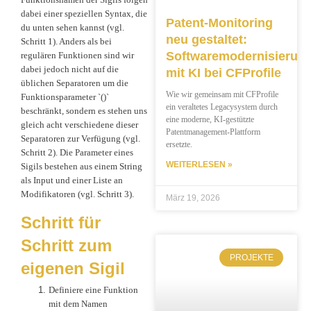
dabei einer speziellen Syntax, die
Patent-Monitoring
du unten sehen kannst (vgl.
neu gestaltet:
Schritt 1). Anders als bei
Softwaremodernisierun
regulären Funktionen sind wir
dabei jedoch nicht auf die
mit KI bei CFProfile
üblichen Separatoren um die
Wie wir gemeinsam mit CFProfile
Funktionsparameter `()`
ein veraltetes Legacysystem durch
beschränkt, sondern es stehen uns
eine moderne, KI-gestützte
gleich acht verschiedene dieser
Patentmanagement-Plattform
Separatoren zur Verfügung (vgl.
ersetzte.
Schritt 2). Die Parameter eines
WEITERLESEN »
Sigils bestehen aus einem String
als Input und einer Liste an
Modifikatoren (vgl. Schritt 3).
März 19, 2026
Schritt für
Schritt zum
PROJEKTE
eigenen Sigil
Definiere eine Funktion
mit dem Namen