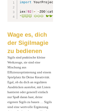
import
 YourProject
.
ZooSigil

iex
(
92
)
>
~
ZOO
(
cat dog bird
)
3
"🐱🐱🐱 🐶🐶🐶 🐦🐦🐦"
Wage es, dich
der Sigilmagie
zu bedienen
Sigils sind praktische kleine
Werkzeuge, sie sind eine
Mischung aus
Effizienzoptimierung und einem
Spielplatz für Deine Kreativität.
Egal, ob du dich an regulären
Ausdrücken austobst, mit Listen
hantierst oder generell einfach
nur Spaß daran hast, deine
eigenen Sigils zu bauen … Sigils
sind eine wertvolle Ergänzung