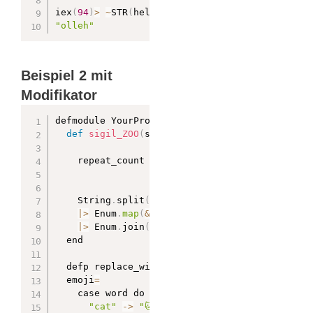
iex
(
94
)
>
~
STR
(
hello
)
"olleh"
Beispiel 2 mit
Modifikator
defmodule YourProject
.
ZooSigil do

def
sigil_ZOO
(
string
,
 modifiers
)
 do

    repeat_count 
=
 String
.
to_integer
(
List
.
to_s
    String
.
split
(
string
)
|
>
 Enum
.
map
(
&
replace_with_animal
(
&
1
,
 repea
|
>
 Enum
.
join
(
" "
)
  end

  defp replace_with_animal
(
word
,
 repeat_count
)
  emoji
=
    case word do

"cat"
-
>
"🐱"