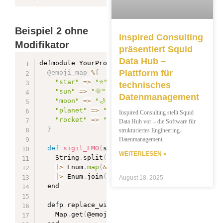
Beispiel 2 ohne
Inspired Consulting
Modifikator
präsentiert Squid
Data Hub –
defmodule YourProject
.
EmojiSigil do

Plattform für
@emoji_map
%
{
"star"
=
>
"⭐"
,
technisches
"sun"
=
>
"🌞"
,
Datenmanagement
"moon"
=
>
"🌙"
,
"planet"
=
>
"🪐"
,
Inspired Consulting stellt Squid
"rocket"
=
>
"🚀"
,
Data Hub vor – die Software für
}
strukturiertes Engineering-
Datenmanagement.
def
sigil_EMO
(
string
,
 _modifiers
)
 do

WEITERLESEN »
    String
.
split
(
string
)
|
>
 Enum
.
map
(
&
replace_with_emoji
/
1
)
|
>
 Enum
.
join
(
" "
)
August 18, 2025
  end

  defp replace_with_emoji
(
word
)
 do

    Map
.
get
(
@emoji_map
,
 word
,
 word
)