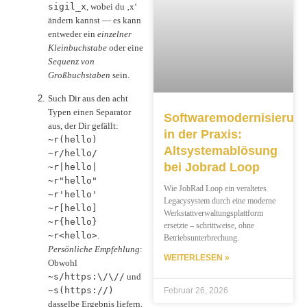
sigil_x
, wobei du ‚x‘
ändern kannst — es kann
entweder ein
einzelner
Kleinbuchstabe
oder eine
Sequenz von
Großbuchstaben
sein.
Such Dir aus den acht
Typen einen Separator
Softwaremodernisierun
aus, der Dir gefällt:
in der Praxis:
~r(hello)
Altsystemablösung
~r/hello/
bei Jobrad Loop
~r|hello|
~r"hello"
Wie JobRad Loop ein veraltetes
~r'hello'
Legacysystem durch eine moderne
~r[hello]
Werkstattverwaltungsplattform
~r{hello}
ersetzte – schrittweise, ohne
~r<hello>
.
Betriebsunterbrechung.
Persönliche Empfehlung
:
WEITERLESEN »
Obwohl
~s/https:\/\//
und
~s(https://)
Februar 26, 2026
dasselbe Ergebnis liefern,