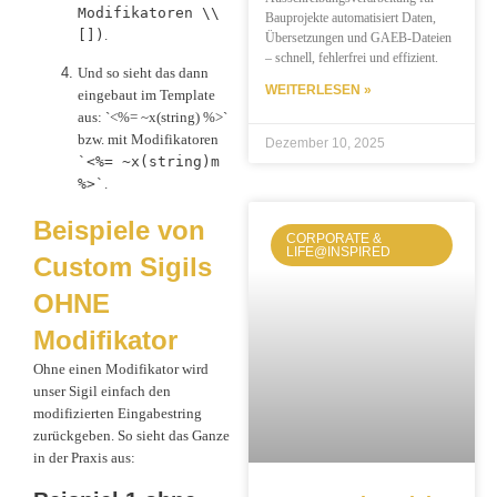
Modifikatoren \\
Bauprojekte automatisiert Daten,
[])
.
Übersetzungen und GAEB-Dateien
– schnell, fehlerfrei und effizient.
Und so sieht das dann
WEITERLESEN »
eingebaut im Template
aus: `<%= ~x(string) %>`
bzw. mit Modifikatoren
Dezember 10, 2025
`<%= ~x(string)m
%>`
.
Beispiele von
CORPORATE &
LIFE@INSPIRED
Custom Sigils
OHNE
Modifikator
Ohne einen Modifikator wird
unser Sigil einfach den
modifizierten Eingabestring
zurückgeben. So sieht das Ganze
in der Praxis aus: