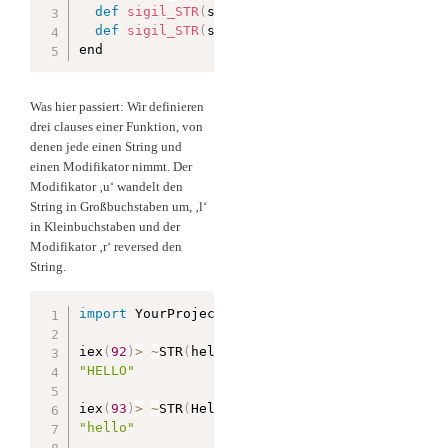
def
sigil_STR
(
string
,
'l'
)
,
 do
:
 String
.
downc
def
sigil_STR
(
string
,
'r'
)
,
 do
:
 String
.
rever
end
Was hier passiert: Wir definieren
drei clauses einer Funktion, von
denen jede einen String und
einen Modifikator nimmt. Der
Modifikator ‚u‘ wandelt den
String in Großbuchstaben um, ‚l‘
in Kleinbuchstaben und der
Modifikator ‚r‘ reversed den
String.
import
 YourProject
.
SigilCase

iex
(
92
)
>
~
STR
(
hello
)
"HELLO"
iex
(
93
)
>
~
STR
(
HellO
)
"hello"